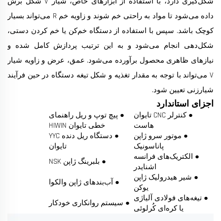
شکل‌گیری دارد، با استفاده از ابزارهای خاص، شیار V شکل برش
داده می‌شود تا مواد به راحتی خم شوند و زاویه خم R می‌تواند بسیار
کوچک باشد. سپس با استفاده از دستگاه خم‌کن یا خم کردن دستی،
شکل‌دهی انجام می‌شود و به این ترتیب پردازش کامل شده و
نیازهای ظاهری محصول برآورده می‌شود. عمق، عرض و زاویه شیار
V می‌تواند با توجه به مقدار تغذیه و شکل تیغه دستگاه در حین فرآیند
شیارزنی تعیین شود.
اجزای استاندارد
● کنترلر CNC تایوان
● پیچ توپ و ریل راهنمای
هاست
خطی تایوان HIWIN
● موتور سرو ژاپن
● دستگاه ریل دنده YYC
پاناسونیک
تایوان
● الکتریک‌های فرانسه
● بلبرینگ ژاپن NSK
اشنایدر
● شیر هیدرولیک ژاپن
● آب‌بندهای ژاپن والکوا
یوکن
● تیغه‌های فولادی آلیاژی
● سیستم روانکاری خودکار
یا کره‌ای کُرلوئی