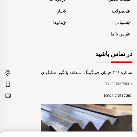
محصولات
اخبار
پشتیبانی
ویدئوها
تماس با ما
در تماس باشید
شماره 1146 خیابان جونگونگ، منطقه یانگپو، شانگهای
+86-13310197068
[email protected]