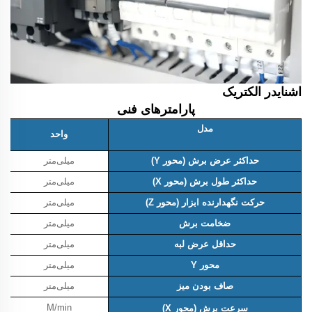
اشنایدر الکتریک
پارامترهای فنی
مدل
واحد
حداکثر عرض برش (محور Y)
میلی‌متر
حداکثر طول برش (محور X)
میلی‌متر
حرکت نگهدارنده ابزار (محور Z)
میلی‌متر
ضخامت برش
میلی‌متر
حداقل عرض لبه
میلی‌متر
محور Y
میلی‌متر
صاف بودن میز
میلی‌متر
M/min
سرعت برش (محور X)