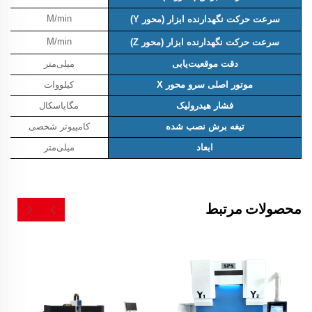
M/min
سرعت حرکت نگهدارنده ابزار (محور Y)
M/min
سرعت حرکت نگهدارنده ابزار (محور Z)
دقت موقعیت‌یابی
میلی‌متر
موتور اصلی سرو محور X
کیلووات
فشار هیدرولیک
مگاپاسکال
تیغه برش نصب شده
کامپیوتر شخصی
ابعاد
میلی‌متر
محصولات مرتبط