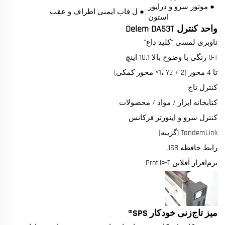
● موتور سرو و درایور
● ل قاب ایمنی اطراف و عقب
استون
واحد کنترل Delem DA53T
ناوبری لمسی "کلید داغ"
tFT رنگی با وضوح بالا 10.1 اینچ
تا 4 محور (Y1، Y2 + 2 محور کمکی)
کنترل تاج
کتابخانه ابزار / مواد / محصولات
کنترل سرو و اینورتر فرکانس
TandemLink (گزینه)
رابط حافظه USB
نرم‌افزار آفلاین Profile-T
میز تاج‌زنی خودکار SPS®