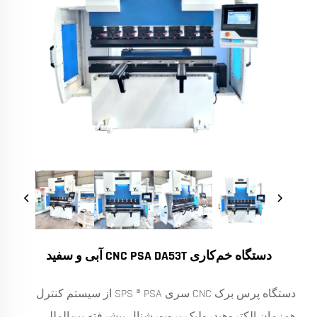
دستگاه خم‌کاری CNC PSA DA53T آبی و سفید
دستگاه پرس برک CNC سری SPS ® PSA از سیستم کنترل
همزمان الکتروهیدرولیک پروپورشنال پیشرفته بین‌المللی