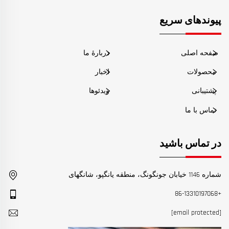
پیوندهای سریع
صفحه اصلی
دربارهٔ ما
محصولات
اخبار
پشتیبانی
ویدئوها
تماس با ما
در تماس باشید
شماره 1146 خیابان جونگونگ، منطقه یانگپو، شانگهای
+86-13310197068
[email protected]