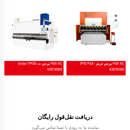
PSN NC پرس ترمز TP10 PSA-
PSN NC پرس ت brake TP10S
500T4000
600T6000
دریافت نقل‌قول رایگان
نماینده ما به زودی با شما تماس می‌گیرد.