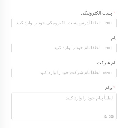
پست الکترونیکی
0/100
نام
0/100
نام شرکت
0/200
پیام
0/1000