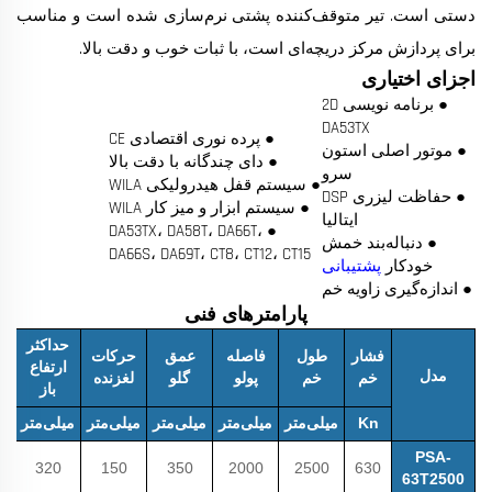
دستی است. تیر متوقف‌کننده پشتی نرم‌سازی شده است و مناسب
برای پردازش مرکز دریچه‌ای است، با ثبات خوب و دقت بالا.
اجزای اختیاری
● برنامه نویسی 2D
DA53TX
● پرده نوری اقتصادی CE
● موتور اصلی استون
● دای چندگانه با دقت بالا
سرو
● سیستم قفل هیدرولیکی WILA
● حفاظت لیزری DSP
● سیستم ابزار و میز کار WILA
ایتالیا
● DA53TX، DA58T، DA66T،
● دنباله‌بند خمش
DA66S، DA69T، CT8، CT12، CT15
خودکار
پشتیبانی
● اندازه‌گیری زاویه خم
پارامترهای فنی
حداکثر
فشار
طول
فاصله
عمق
حرکات
ح
ارتفاع
مدل
خم
خم
پولو
گلو
لغزنده
پ
باز
Kn
میلی‌متر
میلی‌متر
میلی‌متر
میلی‌متر
میلی‌متر
می
PSA-
320
150
350
2000
2500
630
63T2500