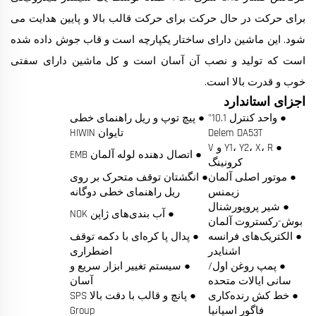
برای حرکت در حال حرکت برای حرکت قالب بالا و پایین هدایت می
شود. این ماشین دارای ساختار یکپارچه است و قاب جوش داده شده
است که تولید و نصب آن آسان است و کل ماشین دارای سفتی
خوب و قدرت بالا است.
اجزای استاندارد
● واحد کنترل 10.1"
● پیچ توپ و ریل راهنمای خطی
Delem DA53T
تایوان HIWIN
● Y1، Y2، X، R و V
● اتصال دهنده لوله آلمان EMB
کرونینگ
● موتور اصلی آلمان
● انگشتان توقف متحرک بر روی
زیمنس
ریل راهنمای خطی دوگانه
● شیر پروپورشنال
● آب بندی‌های ژاپن NOK
بوش-رکستروت آلمان
● الکتریک‌های فرانسه
● پدال پا کره‌ای با دکمه توقف
اشنایدر
اضطراری
● پمپ روغن اول/
● سیستم تغییر ابزار سریع و
سانی ایالات متحده
آسان
● خط کش رنده‌کاری
● پانچ و قالب با دقت بالا SPS
فاگور اسپانیا
Group