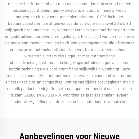
machine heeft meestal een robuust snijhoofd dat is bevestigd op een
precisie-gecontroleerd gantry systeem, in staat om ingewikkelde
ontwerpen uit te voeren met toleranties tot ±0,005 inch. Het
besturingssysteem bevat geavanceerde software die zowel 2D als 3D
snijcapaciteiten ondersteunt, waardoor complexe geometrische patronen
en gedetailleerde ontwerpen mogelijk zijn. Het snijbed van de machine is
gemaakt van roestvrij staal en heeft een wateropvangbak die afvalwater
en abrasieve materialen efficiënt beheert. De meeste tweedehands
waterstrajekorters zijn uitgerust met automatische
abrasiefvoedingssystemen, drukregelingscontroles en geavanceerde
nozzle technologie die consistent hoge snijkwaliteit waarborgt. Deze
machines kunnen effectief materialen verwerken, variërend van metaal
en steen tot glas en composites, wat ze veelzijdige toevoegingen maakt
aan elk productiebedrijf. De systemen opereren meestal onder drukken
tussen 60.000 en 90.000 PSI, waardoor ze precieze sneden leveren
zonder hitte-geïnfluenceerde zones in het materiaal te veroorzaken.
Aanbevelingen voor Nieuwe