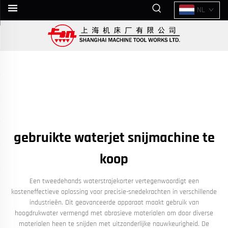
NL
gebruikte waterjet snijmachine te
koop
Een tweedehands waterstrajekorter vertegenwoordigt een
kosteneffectieve oplossing voor precisie-snedekrachten in verschillende
industrieën. Dit geavanceerde apparaat maakt gebruik van
hoogdrukwater vermengd met abrasieve materialen om door diverse
materialen heen te snijden met uitzonderlijke nauwkeurigheid. De