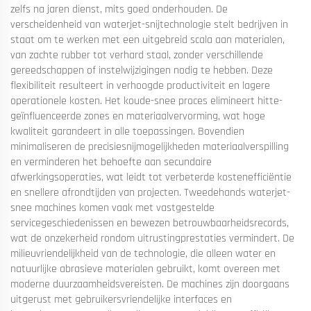
zelfs na jaren dienst, mits goed onderhouden. De
verscheidenheid van waterjet-snijtechnologie stelt bedrijven in
staat om te werken met een uitgebreid scala aan materialen,
van zachte rubber tot verhard staal, zonder verschillende
gereedschappen of instelwijzigingen nodig te hebben. Deze
flexibiliteit resulteert in verhoogde productiviteit en lagere
operationele kosten. Het koude-snee proces elimineert hitte-
geïnfluenceerde zones en materiaalvervorming, wat hoge
kwaliteit garandeert in alle toepassingen. Bovendien
minimaliseren de precisiesnijmogelijkheden materiaalverspilling
en verminderen het behoefte aan secundaire
afwerkingsoperaties, wat leidt tot verbeterde kostenefficiëntie
en snellere afrondtijden van projecten. Tweedehands waterjet-
snee machines komen vaak met vastgestelde
servicegeschiedenissen en bewezen betrouwbaarheidsrecords,
wat de onzekerheid rondom uitrustingprestaties vermindert. De
milieuvriendelijkheid van de technologie, die alleen water en
natuurlijke abrasieve materialen gebruikt, komt overeen met
moderne duurzaamheidsvereisten. De machines zijn doorgaans
uitgerust met gebruikersvriendelijke interfaces en