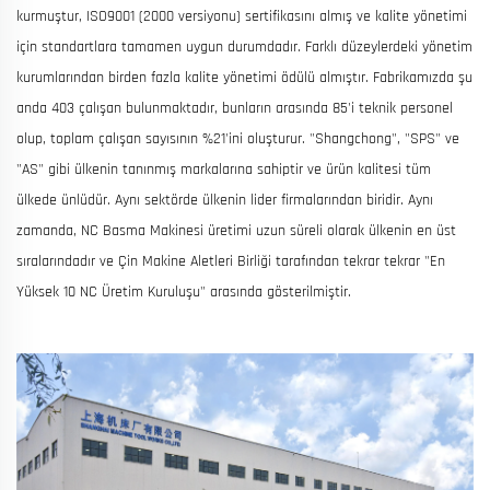
kurmuştur, ISO9001 (2000 versiyonu) sertifikasını almış ve kalite yönetimi
için standartlara tamamen uygun durumdadır. Farklı düzeylerdeki yönetim
kurumlarından birden fazla kalite yönetimi ödülü almıştır. Fabrikamızda şu
anda 403 çalışan bulunmaktadır, bunların arasında 85'i teknik personel
olup, toplam çalışan sayısının %21'ini oluşturur. "Shangchong", "SPS" ve
"AS" gibi ülkenin tanınmış markalarına sahiptir ve ürün kalitesi tüm
ülkede ünlüdür. Aynı sektörde ülkenin lider firmalarından biridir. Aynı
zamanda, NC Basma Makinesi üretimi uzun süreli olarak ülkenin en üst
sıralarındadır ve Çin Makine Aletleri Birliği tarafından tekrar tekrar "En
Yüksek 10 NC Üretim Kuruluşu" arasında gösterilmiştir.