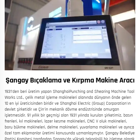
Şangay Bıçaklama ve Kırpma Makine Aracı
1931'den beri üretim yapan ShanghaiPunching and Shearing Machine Tool
Works Ltd., çelik metal işleme makineleri alanında dünyanın önde gelen
10 en iyi üreticisinden biridir ve Shanghai Electric (Group) Corporation'ın
devlet şirketidir ve Çin'in mekanik dövme endüstrisinde omurgan
işletmesidir. 91 yıllık bir geçmişi olan 1931 yılında kurulan şirketimiz, basın
frenleri, kıl makineleri, lazer kesme makineleri, CNC V oluk makineleri,
boru bükme makineleri, delme makineleri, yuvarlama makineleri ve ayrıca
özel tam ekipmanlar üretimi konusunda uzmanlaşmıştır. Şangay Belediye
Partisi Komitesi tarafından Şangay'da yüksek teknolojili bir işletme olarak