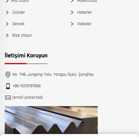
Ana Sayfa
Hakkımızda
Ürünler
Haberler
Destek
Videolar
Bize Ulaşın
İletişimi Koruyun
No. 1146 Jungong Yolu, Yangpu İlçesi, Şanghay
+86-13310197068
[email protected]