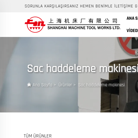
SORUNLA KARŞILAŞIRSANIZ HEMEN BENIMLE ILETIŞIME G
ANA 
VIDEO
Sac haddeleme makines
Ana Sayfa
>
Ürünler
>
Sac haddeleme makinesi
TÜM ÜRÜNLER