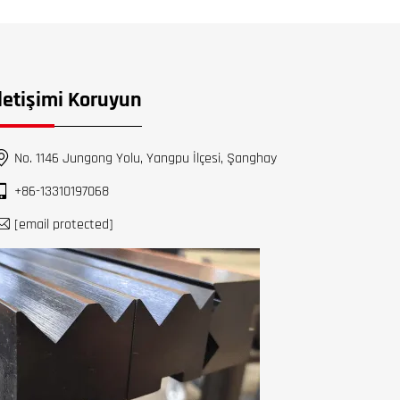
İletişimi Koruyun
No. 1146 Jungong Yolu, Yangpu İlçesi, Şanghay
+86-13310197068
[email protected]