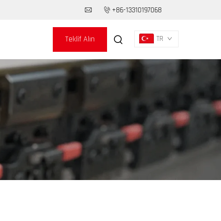
+86-13310197068
Teklif Alın
TR