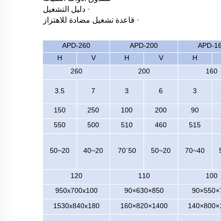
- دليل التشغيل
- قاعدة تشغيل مضادة للاهتزاز
APD-260
APD-200
APD-1
H
V
H
V
H
260
200
160
3.5
7
3
6
3
150
250
100
200
90
550
500
510
460
515
20~50
20~40
50`70
20~50
40~70
120
110
100
950x700x100
850×630×90
7
1530x840x180
1400×820×160
1