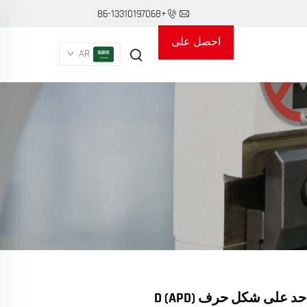
+86-13310197068
احصل على
AR
عرض أسعار
 على شكل حرف D (APD)