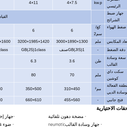
11×4
7.5×4
kw.p
الرئيسي
جهاز ضبط
القياد
الشرائح
ضغط الهواء
كغ/
6
6
سم2
عاد المكابس
ملم
1300×1890×3000
1420×1985×3200
1600×2200×3500
دقة الضغط
-
GB(JIS)1صنف
GB(JS)1class
class
سعة وسادة
طن
3.6
6.3
القالب
سكت داي
ملم
70
80
كوشين
نطقة الفعالة
مم²
450×310
500×350
420
وسادة الديي
فتح جانبي
-
560×455
610×660
810
قات الاختيارية
- مضخة دهون تلقائية
-جهاز إخر
- جهاز وسادة القالبneumatic
- ضوء غ