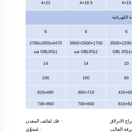
22×4
18.5×4
15×4
ة الكهربائية
6
6
6
2780x1850x4470
1750×2500×3900
JIS)1
GB(
GB(JIS)1 فئة
GB(JIS)1 فئة
14
14
10
100
100
80
810x480
710×480
650×
860×745
840×700
820×
اج الانزلاق
- فك لفائف المعدن
رفة القالب
- مُسَوِّي