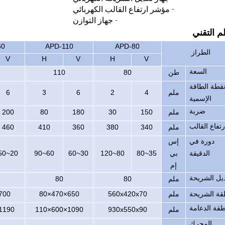
- مؤشر ارتفاع القالب الكهربائي
- جهاز التوازن
م التقني
60
APD-110
APD-80
الطراز
V
H
V
H
V
السعة
طن
80
110
قطة الطاقة
ملم
4
2
6
3
6
الإسمية
ضربة
ملم
150
30
180
80
200
رتفاع القالب
ملم
340
380
360
410
460
دورة في
إس
الدقيقة
بي
35~80
80~120
30~60
60~90
20~50
إم
يل الشريحة
ملم
80
80
قة الشريحة
ملم
560x420x70
650×470×80
00×550×90
قة الدعامة
ملم
930x550x90
1090×600×110
190×800×140
المحرك