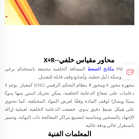
SPS® 2 محاور مقياس خلفي--X+R
PSA CNC
مكابح الضغط
المسافة الخلفية مجمعة باستخدام برغي
كروي، وسكة دليل خطية، وأصابع وقف قابلة للتعديل.
مجهزة محور X ومحور R بنظام التحكم الرقمي (CNC) كمعيار. يوجد 3
دعامات على شعاع الدعامة الخلفية، يمكن تحريك اثنتين منها يدويًا
يمينًا ويسارًا لوقف المادة وفقًا لعرض المواد المختلفة، كما تحتوي
على هيكل ضبط دقيق يدوي. خضعت الدعامة الخلفية لعملية إزالة
الإجهاد بالتسخين ومناسبة لتصنيع مراكز المعالجة ذات البوابة، وتتميز
باستقرار عالي ودقة عالية.
المعلمات الفنية