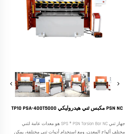
PSN NC مكبس ثني هيدروليكي TP10 PSA-400T5000
جهاز ثني SPS ® PSN Torsion Bar NC هو معدات عامة لثني
مختلف ألواح المعدن، ومع استخدام أدوات ثني مختلفة، يمكن