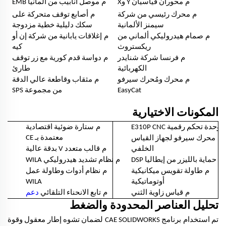
م
م
محوران قياسيان Y وX
موصل أنابيب من ألمانيا EMB
م
م
محرك رئيسي من شركة
أصابع توقف متحركة على
سيمنز الألمانية
سكك دليلية خطية مزدوجة
م
م
صمام هيدروليكي ألماني من
إغلاقات يابانية من شركة إن أو
ريكستروث
كيه
م
م
فرنسا شركة شنايدر
دواسة قدم كورية مع زر توقف
الكهربائية
طارئ
م
م
محرك ومُحرك سيرفو
مثقاب وقاطعة عالي الدقة
EasyCat
من مجموعة SPS
المكونات الاختيارية
م
وحدة تحكم رقمية E310P CNC
ستارة ضوئية اقتصادية
م
معتمدة بـ CE
محرك سيرفو لجهاز القياس
م
الخلفي
قالب متعدد V بدقة عالية
م
م
حماية بالليزر من إيطاليا DSP
نظام تشديد هيدروليكي WILA
م
م
طاولة تقويس ميكانيكية
نظام أدوات وطاولة عمل
أوتوماتيكية
WILA
م
م
قياس زاوية الثني
تابع الانحناء التلقائي
دعم
تحليل العناصر المحدودة والضغط
تم استخدام برنامج CAE SOLIDWORKS لضمان تشوه إطار معقول وقوة