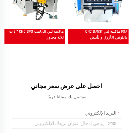
PSA ماكينة ثني CNC DA53T
ماكينة ثني الأنابيب CNC SPS ® ذات
باللونين الأزرق والأبيض
ثلاثة محاور
احصل على عرض سعر مجاني
سيتصل بك ممثلنا قريبًا.
البريد الإلكتروني
0/100