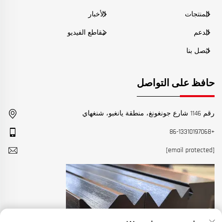
المنتجات
الأخبار
الدعم
مقاطع الفيديو
اتصل بنا
حافظ على التواصل
رقم 1146 شارع جونغونغ، منطقة يانغبو، شنغهاي
+86-13310197068
[email protected]