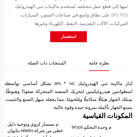
ثنيها إلى قطع عمل مختلفة. تُستخدم ماكينات ثني الهيدروليك
SPS TP10 على نطاق واسع في صناعات السفن، السيارات،
المركبات، الآلات التعدينية، النفط، الكهرباء وغيرها.
استفسار
نظرة عامة
المنتجات ذات الصلة
تُدار ماكينة ثني الهيدروليك SPS ® NC بشكل أساسي بواسطة
اسطوانتين هيدروليكيتين لتحريك المنصة المتحركة صعودًا وهبوطًا.
يمتلك الجهاز هيكلًا متكاملًا ومُلحومًا، مما يجعله سهل الصنع والتثبيت.
يتمتع الجهاز بأكمله بمرونة جيدة وقوة عالية.
المكونات القياسية
م
مسمار كروي وتوجيه دليل
م
وحدة التحكم TP10S
خطي من شركة HIWIN بتايوان