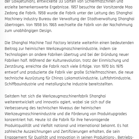
der Sowjetunion), entwickelte 33 Sorten von Schleifmaschinen und
erzielte bemerkenswerte Ergebnisse. 1957 besuchte der Vorsitzende Mao
Zedong die Fabrik. 1958 wurde die Fabrik unter der Leitung des Shanghai
Machinery Industry Bureau der Verwaltung der Stadtverwaltung Shanghai
übertragen. Von 1958 bis 1965 wechselte die Fabrik von der Nachahmung
zum unabhängigen Design.
Die Shanghai Machine Tool Factory leistete weiterhin einen bedeutenden
Beitrag zur heimischen Werkzeugmaschinenindustrie, indem sie
Technologien an andere Fabriken übertrug und bei der Gründung neuer
Fabriken half. Während der Kulturrevolution, trotz der Einmischung und
Zerstörung, erreichte die Fabrik noch viele Erfolge. Von 1970 bis 1975
entwarf und produzierte die Fabrik vier große Schleifmaschinen, die neue
technische Ausrüstung für Chinas Lokomotivindustrie, Luftfahrtindustrie,
Schiffbauindustrie und metallurgische Industrie bereitstellten.
Seitdem hat sich die Werkzeugmaschinenfabrik Shanghai
weiterentwickelt und innovativ agiert, wobei sie sich auf die
Verbesserung des technischen Niveaus der heimischen
Werkzeugmaschinenindustrie und die Förderung von Produktupgrades
konzentriert hat. Heute ist die Fabrik für ihre hervorragende
Produktqualität und Vielfalt national und international bekannt. Es hat
zahlreiche Auszeichnungen und Zertifizierungen erhalten, die sein
Engagement für Qualität und Innovation in seinen Produktions-, Betriebs-