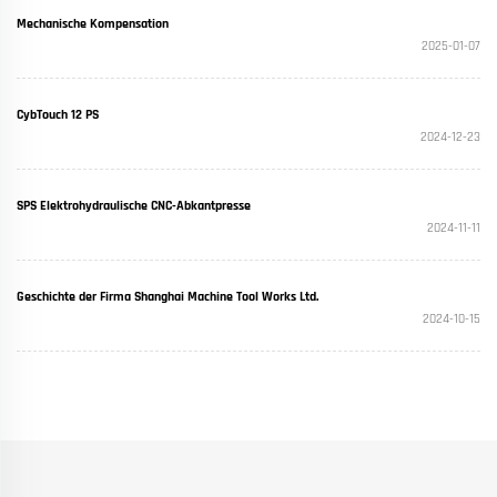
Mechanische Kompensation
2025-01-07
CybTouch 12 PS
2024-12-23
SPS Elektrohydraulische CNC-Abkantpresse
2024-11-11
Geschichte der Firma Shanghai Machine Tool Works Ltd.
2024-10-15