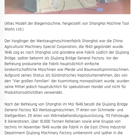
(Altes Modell der Biegemaschine, hergestellt von ShangHai Machine Tool
Works Ltd.)
Der Vorgänger der Werkzeugmaschinenfabrik Shanghai war die China
Agricultural Machinery Special Corporation, die 1943 gegründet wurde.
1946 zog es nach Shanghai und gründete eine Fabrik südlich der Qiujiang
Bridge, später bekannt als Qiujiang Bridge General Factory. Vor der
Befreiung produzierte die Fabrik hauptsächlich einfache
landwirtschaftliche Maschinen wie Pferde und Baumwollspinnmaschinen.
Aufgrund seines Status als bürokratisches Kapitalunternehmen, das von
den "Vier großen Familien" der Kuomintang monopolisiert wurde, wurden
seine Mittel jedoch hauptsächlich für spekulativen Handel und nicht für
Produktionsaktivitäten verwendet.
Nach der Befreiung von Shanghai im Mai 1949 besaß die Qiujiang Bridge
General Factory 163 Werkzeugmaschinen, 77 Arten von Schmiede- und
Gießgeräten, 25 Arten von Wärmebehandlungsausrüstung, 113 Fahrzeuge,
5 Generatoren, über 10.000 Tonnen Roheisen sowie eine Gruppe von
technis Im November 1949 wurde die Fabrik in die East China Industrial
Department Qiujiang Machinery Factory umbenannt und später in die