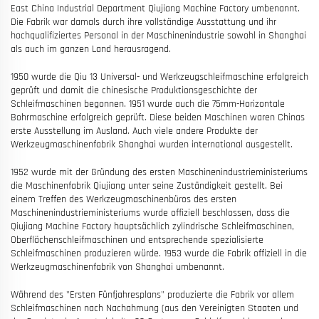
East China Industrial Department Qiujiang Machine Factory umbenannt.
Die Fabrik war damals durch ihre vollständige Ausstattung und ihr
hochqualifiziertes Personal in der Maschinenindustrie sowohl in Shanghai
als auch im ganzen Land herausragend.
1950 wurde die Qiu 13 Universal- und Werkzeugschleifmaschine erfolgreich
geprüft und damit die chinesische Produktionsgeschichte der
Schleifmaschinen begonnen. 1951 wurde auch die 75mm-Horizontale
Bohrmaschine erfolgreich geprüft. Diese beiden Maschinen waren Chinas
erste Ausstellung im Ausland. Auch viele andere Produkte der
Werkzeugmaschinenfabrik Shanghai wurden international ausgestellt.
1952 wurde mit der Gründung des ersten Maschinenindustrieministeriums
die Maschinenfabrik Qiujiang unter seine Zuständigkeit gestellt. Bei
einem Treffen des Werkzeugmaschinenbüros des ersten
Maschinenindustrieministeriums wurde offiziell beschlossen, dass die
Qiujiang Machine Factory hauptsächlich zylindrische Schleifmaschinen,
Oberflächenschleifmaschinen und entsprechende spezialisierte
Schleifmaschinen produzieren würde. 1953 wurde die Fabrik offiziell in die
Werkzeugmaschinenfabrik von Shanghai umbenannt.
Während des "Ersten Fünfjahresplans" produzierte die Fabrik vor allem
Schleifmaschinen nach Nachahmung (aus den Vereinigten Staaten und