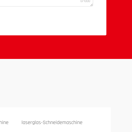
0/1000
hine
laserglas-Schneidemaschine