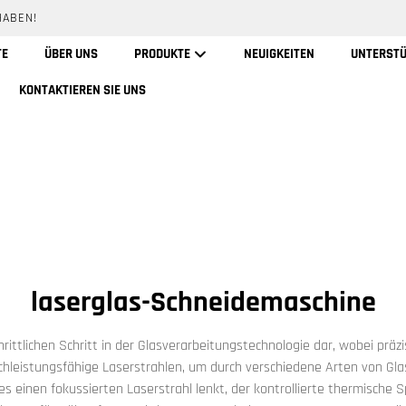
HABEN!
TE
ÜBER UNS
PRODUKTE
NEUIGKEITEN
UNTERST
KONTAKTIEREN SIE UNS
laserglas-Schneidemaschine
hrittlichen Schritt in der Glasverarbeitungstechnologie dar, wobei prä
ochleistungsfähige Laserstrahlen, um durch verschiedene Arten von Gl
s einen fokussierten Laserstrahl lenkt, der kontrollierte thermische