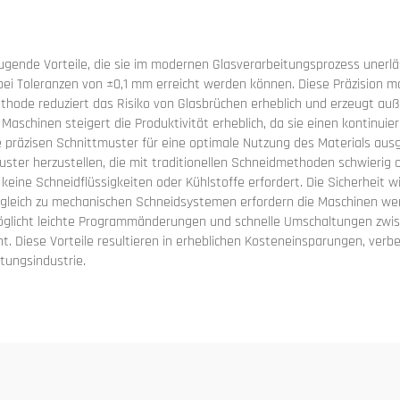
ende Vorteile, die sie im modernen Glasverarbeitungsprozess unerlässl
ei Toleranzen von ±0,1 mm erreicht werden können. Diese Präzision m
hode reduziert das Risiko von Glasbrüchen erheblich und erzeugt auß
schinen steigert die Produktivität erheblich, da sie einen kontinuier
ie präzisen Schnittmuster für eine optimale Nutzung des Materials ausg
er herzustellen, die mit traditionellen Schneidmethoden schwierig od
keine Schneidflüssigkeiten oder Kühlstoffe erfordert. Die Sicherheit 
gleich zu mechanischen Schneidsystemen erfordern die Maschinen wen
rmöglicht leichte Programmänderungen und schnelle Umschaltungen zw
t. Diese Vorteile resultieren in erheblichen Kosteneinsparungen, ver
tungsindustrie.