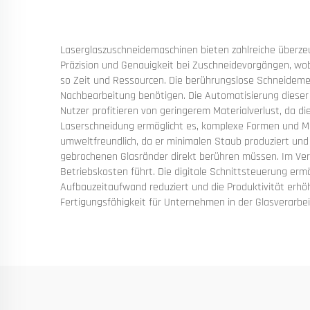
Laserglaszuschneidemaschinen bieten zahlreiche überzeug
Präzision und Genauigkeit bei Zuschneidevorgängen, wob
so Zeit und Ressourcen. Die berührungslose Schneidemet
Nachbearbeitung benötigen. Die Automatisierung dieser Ma
Nutzer profitieren von geringerem Materialverlust, da d
Laserschneidung ermöglicht es, komplexe Formen und Must
umweltfreundlich, da er minimalen Staub produziert und 
gebrochenen Glasränder direkt berühren müssen. Im Ver
Betriebskosten führt. Die digitale Schnittsteuerung e
Aufbauzeitaufwand reduziert und die Produktivität erhöh
Fertigungsfähigkeit für Unternehmen in der Glasverarbei