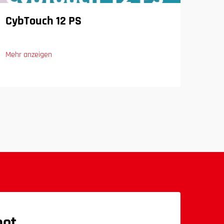
CybTouch 12 PS
SPS
Abk
Mehr anzeigen
Mehr 
bot