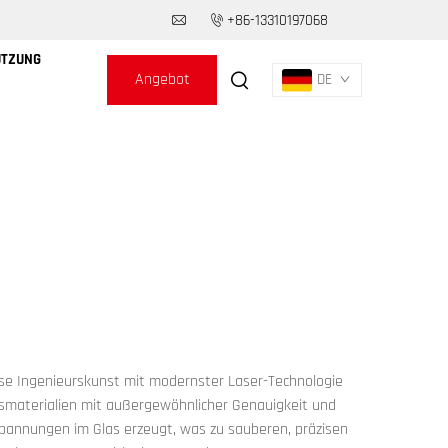
+86-13310197068
ÜTZUNG
Angebot
DE
anfordern
zise Ingenieurskunst mit modernster Laser-Technologie
asmaterialien mit außergewöhnlicher Genauigkeit und
 Spannungen im Glas erzeugt, was zu sauberen, präzisen