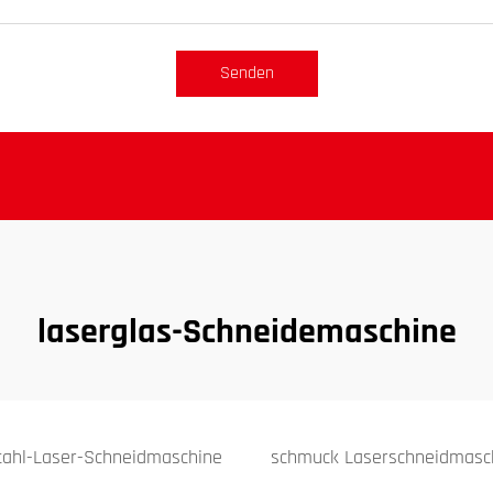
Senden
laserglas-Schneidemaschine
tahl-Laser-Schneidmaschine
schmuck Laserschneidmasc