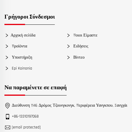
Γρήγοροι Σύνδεσμοι
Αρχική σελίδα
Ποιοι Είμαστε
Προϊόντα
Ειδήσεις
Υποστήριξη
Βίντεο
Epi Koinonia
Να παραμένετε σε επαφή
Διεύθυνση 1146 Δρόμος Τζουνγκονγκ, Περιφέρεια Υανγκπου, Σανγχάι
+86-13310197068
[email protected]