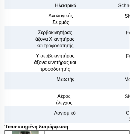
Ηλεκτρικά
Schnei
Αναλογικός
SMC
Σειρμός
Σερβοκινητήρας
Fuj
άξονα X
κινητήρας
και
τροφοδοτητής
Υ
σερβοκινητήρας
Fuj
άξονα
κινητήρας και
τροφοδοτητής
Μειωτής
Mot
Γα
Αέρας
SMC
έλεγχος
Λογισμικό
CY
Σα
Τυποποιημένη διαμόρφωση