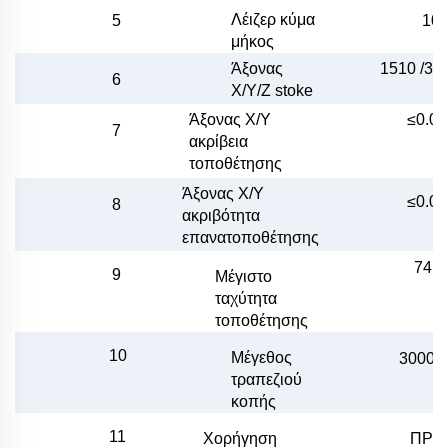
Λέιζερ κύμα
10
5
μήκος
Άξονας
1510 /30
6
X/Y/Z
stoke
Άξονας X/Y
≤0.05
7
ακρίβεια
τοποθέτησης
Άξονας X/Y
≤0.0
8
ακριβότητα
επανατοποθέτησης
74m
9
Μέγιστο
ταχύτητα
τοποθέτησης
10
Μέγεθος
3000x
τραπεζιού
κοπής
11
Χορήγηση
ΠΡΟ