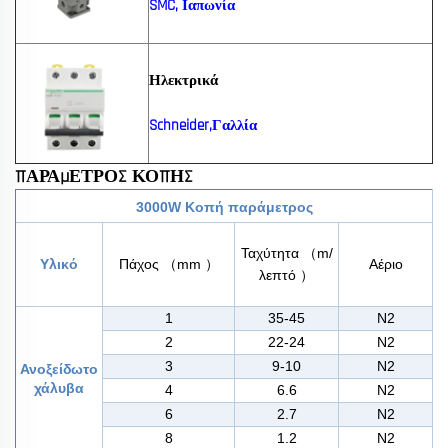
SMC, Ιαπωνία
Ηλεκτρικά
Schneider,Γαλλία
ΠΑΡΑΜΕΤΡΟΣ ΚΟΠΗΣ
3000
W
Κοπή
παράμετρος
Ταχύτητα
（
m/
Υλικό
Πάχος
（
mm
）
Αέριο
λεπτό
）
1
35-45
Ν2
2
22-24
Ν2
3
9-10
Ν2
Ανοξείδωτο
χάλυβα
4
6.6
Ν2
6
2.7
Ν2
8
1.2
Ν2