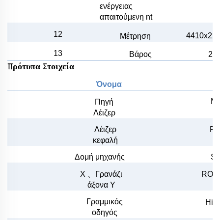
ενέργειας
απαιτούμενη
nt
12
4410x22
Μέτρηση
13
Βάρος
25
Πρότυπα Στοιχεία
Όνομα
M
Πηγή
Λέιζερ
Λέιζερ
Ra
κεφαλή
Ε
Δομή μηχανής
SP
ROR,
X
、
Γρανάζι
άξονα Y
Γραμμικός
Hiw
οδηγός