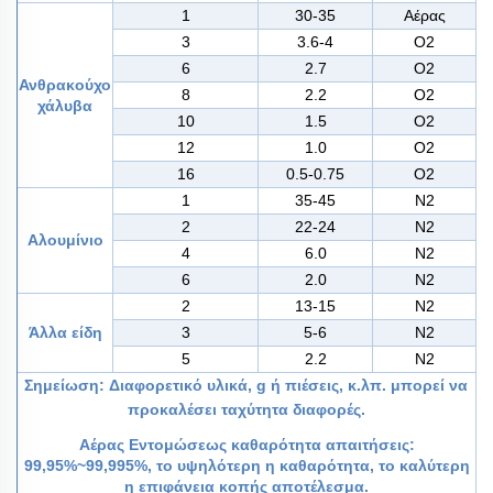
1
30-35
Αέρας
3
3.6-4
Ο2
6
2.7
Ο2
Ανθρακούχο
8
2.2
Ο2
χάλυβα
10
1.5
Ο2
12
1.0
Ο2
16
0.5-0.75
Ο2
1
35-45
Ν2
2
22-24
Ν2
Αλουμίνιο
4
6.0
Ν2
6
2.0
Ν2
2
13-15
Ν2
Άλλα είδη
3
5-6
Ν2
5
2.2
Ν2
Σημείωση:
Διαφορετικό
υλικά, g
ή
πιέσεις,
κ.λπ.
μπορεί να
προκαλέσει ταχύτητα
διαφορές.
Αέρας Εντομώσεως
καθαρότητα
απαιτήσεις:
99,95%~99,995%, το
υψηλότερη η
καθαρότητα, το
καλύτερη
η επιφάνεια κοπής
αποτέλεσμα.