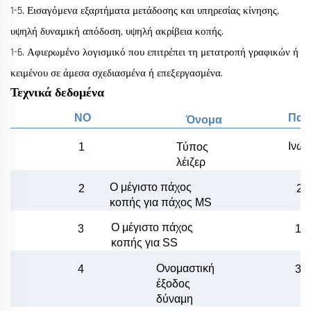
1-5. Εισαγόμενα εξαρτήματα μετάδοσης και υπηρεσίας κίνησης,
υψηλή δυναμική απόδοση, υψηλή ακρίβεια κοπής.
1-6. Αφιερωμένο λογισμικό που επιτρέπει τη μετατροπή γραφικών ή
κειμένου σε άμεσα σχεδιασμένα ή επεξεργασμένα.
Τεχνικά δεδομένα
NO
Παρ
Όνομα
Ινώ
1
Τύπος
λέιζερ
Ο
μέγιστο πάχος
2
2
κοπής για
πάχος
MS
Ο
μέγιστο πάχος
3
10 
κοπής για SS
Ονομαστική
30
4
έξοδος
δύναμη