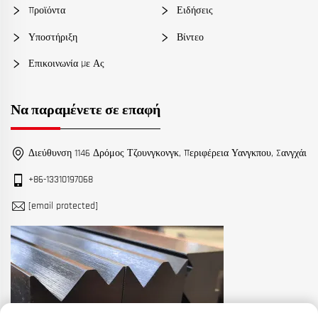
Προϊόντα
Ειδήσεις
Υποστήριξη
Βίντεο
Επικοινωνία Με Ας
Να παραμένετε σε επαφή
Διεύθυνση 1146 Δρόμος Τζουνγκονγκ, Περιφέρεια Υανγκπου, Σανγχάι
+86-13310197068
[email protected]