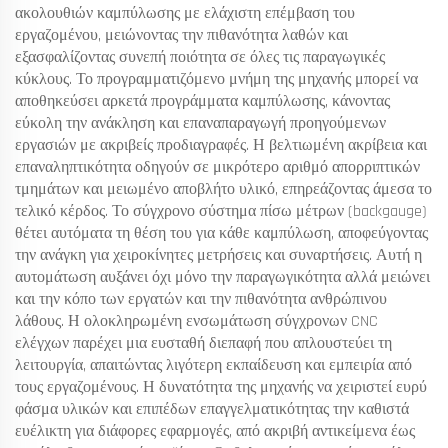
ακολουθιών καμπύλωσης με ελάχιστη επέμβαση του
εργαζομένου, μειώνοντας την πιθανότητα λαθών και
εξασφαλίζοντας συνεπή ποιότητα σε όλες τις παραγωγικές
κύκλους. Το προγραμματιζόμενο μνήμη της μηχανής μπορεί να
αποθηκεύσει αρκετά προγράμματα καμπύλωσης, κάνοντας
εύκολη την ανάκληση και επαναπαραγωγή προηγούμενων
εργασιών με ακριβείς προδιαγραφές. Η βελτιωμένη ακρίβεια και
επαναληπτικότητα οδηγούν σε μικρότερο αριθμό απορριπτικών
τμημάτων και μειωμένο αποβλήτο υλικό, επηρεάζοντας άμεσα το
τελικό κέρδος. Το σύγχρονο σύστημα πίσω μέτρων (backgauge)
θέτει αυτόματα τη θέση του για κάθε καμπύλωση, αποφεύγοντας
την ανάγκη για χειροκίνητες μετρήσεις και συναρτήσεις. Αυτή η
αυτομάτωση αυξάνει όχι μόνο την παραγωγικότητα αλλά μειώνει
και την κόπο των εργατών και την πιθανότητα ανθρώπινου
λάθους. Η ολοκληρωμένη ενσωμάτωση σύγχρονων CNC
ελέγχων παρέχει μια ευσταθή διεπαφή που απλουστεύει τη
λειτουργία, απαιτώντας λιγότερη εκπαίδευση και εμπειρία από
τους εργαζομένους. Η δυνατότητα της μηχανής να χειριστεί ευρύ
φάσμα υλικών και επιπέδων επαγγελματικότητας την καθιστά
ευέλικτη για διάφορες εφαρμογές, από ακριβή αντικείμενα έως