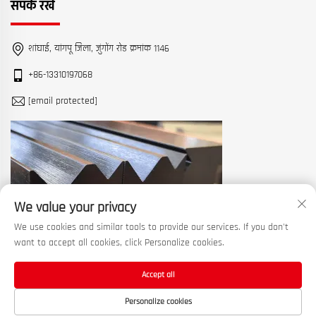
संपर्क रखें
शांघाई, यांगपू जिला, ज़ुंगोंग रोड क्रमांक 1146
+86-13310197068
[email protected]
We value your privacy
We use cookies and similar tools to provide our services. If you don't
want to accept all cookies, click Personalize cookies.
Accept all
कॉपीराइट © 2026 चीन शंघाई मशीन टूल वर्क्स लिमिटेड। सर्वाधिकार सुरक्षित। —
गोपनीयता
Personalize cookies
नीति