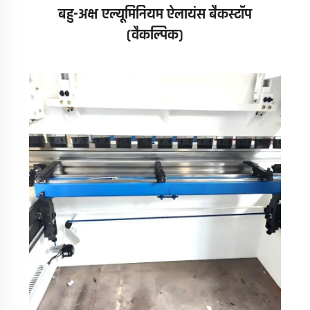
बहु-अक्ष एल्यूमिनियम ऐलायंस बैकस्टॉप
(वैकल्पिक)