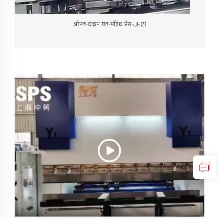
ओपन-टाइप वन-पॉइंट प्रेस-JH21