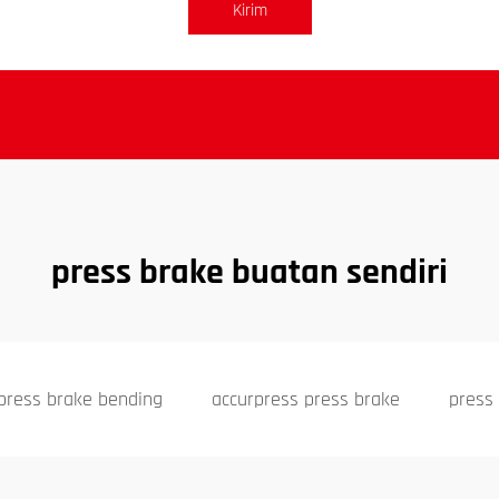
Kirim
press brake buatan sendiri
press brake bending
accurpress press brake
press