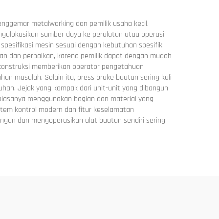
ggemar metalworking dan pemilik usaha kecil.
galokasikan sumber daya ke peralatan atau operasi
spesifikasi mesin sesuai dengan kebutuhan spesifik
araan dan perbaikan, karena pemilik dapat dengan mudah
konstruksi memberikan operator pengetahuan
masalah. Selain itu, press brake buatan sering kali
han. Jejak yang kompak dari unit-unit yang dibangun
i biasanya menggunakan bagian dan material yang
em kontrol modern dan fitur keselamatan
ngun dan mengoperasikan alat buatan sendiri sering