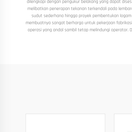
dilengkapi dengan pengukur belakang yang dapat disesu
melibatkan penerapan tekanan terkendali pada lembaran
sudut sederhana hingga proyek pembentukan logam ya
membuatnya sangat berharga untuk pekerjaan fabrikasi k
operasi yang andal sambil tetap melindungi operator. 