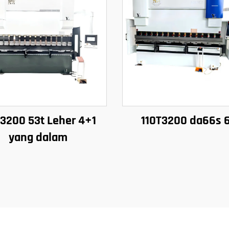
T3200 53t Leher 4+1
110T3200 da66s 
yang dalam