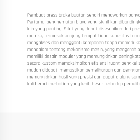
Pembuat press brake buatan sendiri menawarkan banyak
Pertama, penghematan biaya yang signifikan dibanding
lain yang penting. Sifat yang dapat disesuaikan dari 
mereka, termasuk panjang tempat tidur, kapasitas tonase
mengakses dan mengganti komponen tanpa memerlukan t
mendalam tentang mekanisme mesin, yang mengarah pad
memiliki desain moduler yang memungkinkan peningkata
secara kustom memaksimalkan efisiensi ruang bengkel s
mudah didapat, memastikan pemeliharaan dan penggan
memungkinkan hasil yang presisi dan dapat diulang sam
kali berarti perhatian yang lebih besar terhadap peme