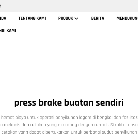
!
NDA
TENTANG KAMI
PRODUK
BERITA
MENDUKUN
NGI KAMI
press brake buatan sendiri
 hemat biaya untuk operasi penyikuhan logam di bengkel dan fasilita
 mekanis dan cetakan yang dirancang dengan cermat. Struktur dasarny
cetakan yang dapat dipertukarkan untuk berbagai sudut penyikuhan da