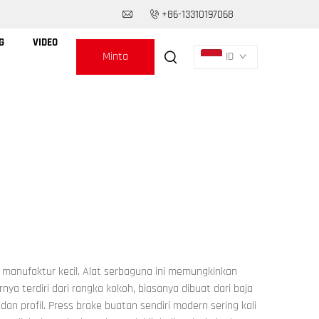
+86-13310197068
G
VIDEO
Minta
ID
Penawaran
s manufaktur kecil. Alat serbaguna ini memungkinkan
a terdiri dari rangka kokoh, biasanya dibuat dari baja
n profil. Press brake buatan sendiri modern sering kali