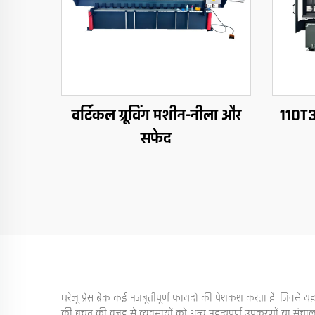
वर्टिकल ग्रूविंग मशीन-नीला और
110T3
सफेद
घरेलू प्रेस ब्रेक कई मजबूतीपूर्ण फायदों की पेशकश करता है, जिनसे य
की बचत की वजह से व्यवसायों को अन्य महत्वपूर्ण उपकरणों या संचालनो