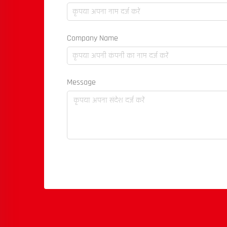
Company Name
Message