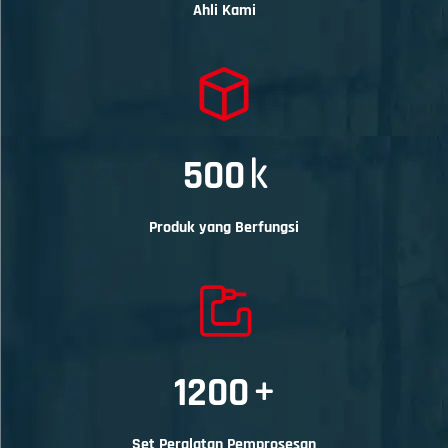
Ahli Kami
500
k
Produk yang Berfungsi
1200
+
Set Peralatan Pemprosesan