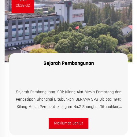
2026-02
Sejarah Pembangunan
Sejarah Pembangunan 1931: Kilang Alat Mesin Pemotong dan
Pengetipan Shanghai Ditubuhkan, JENAMA SPS Dicipta; 1941:
Kilang Mesin Pembentuk Logam No.2 Shanghai Ditubuhkan,
JENAMA AOTU Dicipta; 1982: Membangunkan dan
menghasilkan mesin pemotong siri QC12 dan WC67 ...
Maklumat Lanjut