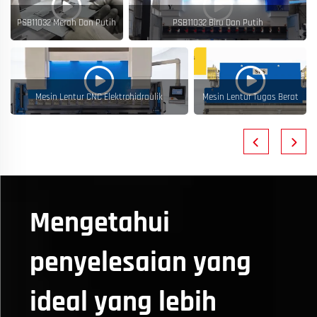
PSB11032 Merah Dan Putih
PSB11032 Biru Dan Putih
t
Mesin Lentur CNC Elektrohidraulik
Mesin Lentur Tugas Berat
Mengetahui
penyelesaian yang
ideal yang lebih