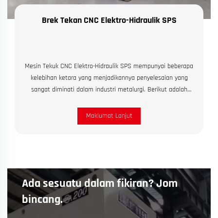
Brek Tekan CNC Elektro-Hidraulik SPS
Mesin Tekuk CNC Elektro-Hidraulik SPS mempunyai beberapa
kelebihan ketara yang menjadikannya penyelesaian yang
sangat diminati dalam industri metalurgi. Berikut adalah
beberapa kelebihan utama: 1.Sistem Hidraulik Servo
Lanjutan: Mesin ini menggunakan sistem...
Maklumat Lanjut
Ada sesuatu dalam fikiran? Jom
bincang.