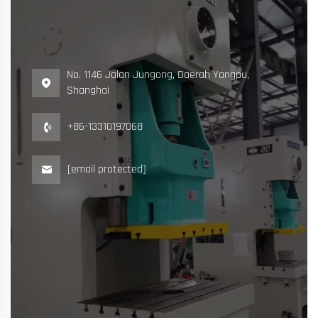
No. 1146 Jalan Jungong, Daerah Yangpu,

Shanghai
+86-13310197068

[email protected]
