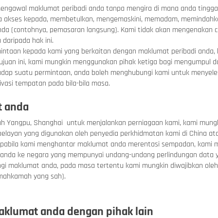
engawal maklumat peribadi anda tanpa mengira di mana anda tingg
 akses kepada, membetulkan, mengemaskini, memadam, memindahkan
da (contohnya, pemasaran langsung). Kami tidak akan mengenakan 
aripada hak ini.
mintaan kepada kami yang berkaitan dengan maklumat peribadi anda,
tujuan ini, kami mungkin menggunakan pihak ketiga bagi mengumpul
hadap suatu permintaan, anda boleh menghubungi kami untuk menyele
vasi tempatan pada bila-bila masa.
t anda
rah Yangpu, Shanghai
untuk menjalankan perniagaan kami, kami mungk
elayan yang digunakan oleh penyedia perkhidmatan kami di China ata
pabila kami menghantar maklumat anda merentasi sempadan, kami m
anda ke negara yang mempunyai undang-undang perlindungan data y
ngi maklumat anda, pada masa tertentu kami mungkin diwajibkan o
 mahkamah yang sah).
aklumat anda dengan pihak lain