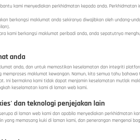
tu kami menyediakan perkhidmatan kepada anda. Perkhidmatan ini 
a akan berkongsi maklumat anda sekiranya diwajibkan oleh undang-un
lan).
ra kami berkongsi maklumat peribadi anda, anda sepatutnya menghu
mat anda
klumat anda, dan untuk memastikan keselamatan dan integriti platfo
g memproses maklumat kewangan. Namun, kita semua tahu bahawa ti
at. Ini bermakna kami tidak dapat menjamin keselamatan mutlak makl
gkah keselamatan kami di laman web kami.
s' dan teknologi penjejakan lain
serupa di laman web kami dan apabila menyediakan perkhidmatan kam
lain yang memasang kuki di laman kami, dan penerangan mengenai ba