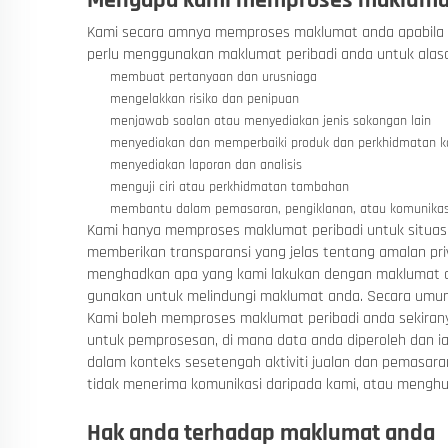
Mengapa kami memproses makluma
Kami secara amnya memproses
maklumat anda apabila 
perlu menggunakan maklumat peribadi anda untuk alas
membuat pertanyaan dan urusniaga
mengelakkan risiko dan penipuan
menjawab soalan atau menyediakan jenis sokongan lain
menyediakan dan memperbaiki produk dan perkhidmatan k
menyediakan laporan dan analisis
menguji ciri atau perkhidmatan tambahan
membantu dalam pemasaran, pengiklanan, atau komunikasi
Kami hanya memproses maklumat peribadi untuk situasi-
memberikan transparansi yang jelas tentang amalan pr
menghadkan apa yang kami lakukan dengan maklumat an
gunakan untuk melindungi maklumat anda. Secara umu
Kami boleh memproses maklumat peribadi anda sekirany
untuk pemprosesan, di mana data anda diperoleh dan i
dalam konteks sesetengah aktiviti jualan dan pemasara
tidak menerima komunikasi daripada kami, atau menghu
Hak anda terhadap maklumat anda