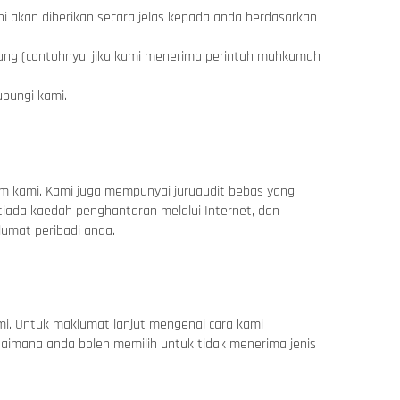
akan diberikan secara jelas kepada anda berdasarkan
dang (contohnya, jika kami menerima perintah mahkamah
bungi kami.
rm kami. Kami juga mempunyai juruaudit bebas yang
ada kaedah penghantaran melalui Internet, dan
umat peribadi anda.
i. Untuk maklumat lanjut mengenai cara kami
gaimana anda boleh memilih untuk tidak menerima jenis