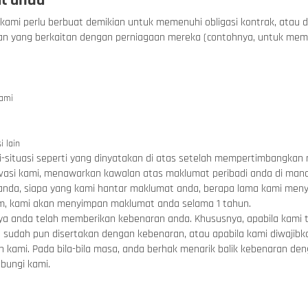
t anda
kami perlu berbuat demikian untuk memenuhi obligasi kontrak, atau
an yang berkaitan dengan perniagaan mereka (contohnya, untuk mem
ami
 lain
situasi seperti yang dinyatakan di atas setelah mempertimbangkan r
ivasi kami, menawarkan kawalan atas maklumat peribadi anda di ma
da, siapa yang kami hantar maklumat anda, berapa lama kami menyi
m, kami akan menyimpan maklumat anda selama 1
tahun.
a anda telah memberikan kebenaran anda. Khususnya, apabila kami 
a sudah pun disertakan dengan kebenaran, atau apabila kami diwaji
n kami. Pada bila-bila masa, anda berhak menarik balik kebenaran de
bungi kami.