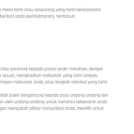
 di mana kami atau seseorang yang kami bekerjasama
berikan anda perkhidmatan), termasuk:
isiko potensial kepada privasi anda—misalnya, dengan
na sesuai, menghadkan maklumat yang kami simpan,
mpan maklumat anda, atau langkah teknikal yang kami
tidak boleh bergantung kepada asas undang-undang lain
bkan oleh undang-undang untuk meminta kebenaran anda
ngan mengubah pilihan komunikasi anda, memilih untuk