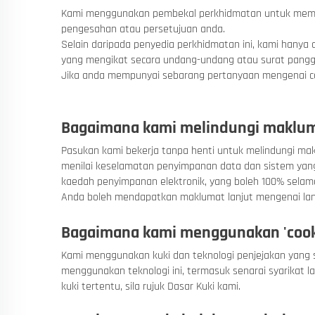
Kami menggunakan pembekal perkhidmatan untuk memban
pengesahan atau persetujuan anda.
Selain daripada penyedia perkhidmatan ini, kami hany
yang mengikat secara undang-undang atau surat panggi
Jika anda mempunyai sebarang pertanyaan mengenai ca
Bagaimana kami melindungi maklu
Pasukan kami bekerja tanpa henti untuk melindungi ma
menilai keselamatan penyimpanan data dan sistem yan
kaedah penyimpanan elektronik, yang boleh 100% selam
Anda boleh mendapatkan maklumat lanjut mengenai lan
Bagaimana kami menggunakan 'cookie
Kami menggunakan kuki dan teknologi penjejakan yang 
menggunakan teknologi ini, termasuk senarai syarikat 
kuki tertentu, sila rujuk Dasar Kuki kami.