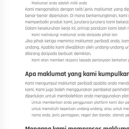
Maklumat anda adalah milik anda
Kami menganalisis dengan teliti jenis maklumat yang
benar-benar diperlukan. Di mana berkemungkinan, ka
memperbaiki produk kami, jurutera-jurutera kami beke
Dalam keseluruhan kerja ini, prinsip panduan kami ial
Kami melindungi maklumat anda daripada pihak lain
Jika pihak ketiga meminta maklumat peribadi anda, kam
undang. Apabila kami diwajibkan oleh undang-undang un
dilarang daripada berbuat demikian.
Kami akan memberi respons kepada pertanyaan berkaitan p
Apa maklumat yang kami kumpulka
Kami mengumpul maklumat peribadi apabila anda menda
kami. Kami juga boleh menggunakan pembekal perkhidm
diperlukan untuk membolehkan anda menggunakan plat
Untuk memberikan anda penggunaan platform kami dan per
untuk mematuhi keperluan undang-undang, atau untuk me
nama anda, jenis perniagaan, negeri dan bandar, alamat pe