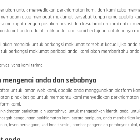
 diperlukan untuk menyediakan perkhidmatan kami, dan kami cuba m
mi memadam atau membuat maklumat tersebut tanpa nama apabila ka
rjasama rapat dengan pasukan privasi dan keselamatan kami untuk m
ah maklumat anda adalah milik anda, dan kami bertujuan untuk hany
i akan menolak untuk berkongsi maklumat tersebut kecuali jika anda
tuk berkongsi maklumat peribadi anda, kami akan memberitahu anda t
rivasi yang kami terima.
n mengenai anda dan sebabnya
ftar untuk laman web kami, apabila anda menggunakan platform ka
atan pihak ketiga untuk membantu kami menyediakan perkhidmatan l
form kami.
khidmatan berkaitan lain
(contohnya, untuk mengesahkan identiti anda, unt
ncegah penggunaan perkhidmatan kami secara penipuan, anda memberikan ka
nuh, lesen perniagaan, kod kredit sosial, nombor pengenalan pembayar cukai,