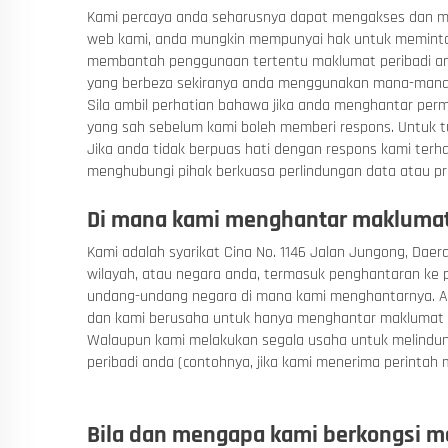
Kami percaya anda seharusnya dapat mengakses dan m
web kami, anda mungkin mempunyai hak untuk meminta
membantah penggunaan tertentu maklumat peribadi an
yang berbeza sekiranya anda menggunakan mana-mana d
Sila ambil perhatian bahawa jika anda menghantar per
yang sah sebelum kami boleh memberi respons. Untuk 
Jika anda tidak berpuas hati dengan respons kami ter
menghubungi pihak berkuasa perlindungan data atau pri
Di mana kami menghantar makluma
Kami adalah syarikat Cina No. 1146 Jalan Jungong, Dae
wilayah, atau negara anda, termasuk penghantaran ke p
undang-undang negara di mana kami menghantarnya. A
dan kami berusaha untuk hanya menghantar maklumat 
Walaupun kami melakukan segala usaha untuk melindu
peribadi anda (contohnya, jika kami menerima perintah
Bila dan mengapa kami berkongsi m