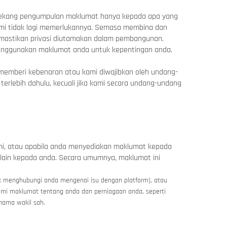
engekang pengumpulan maklumat hanya kepada apa yang
mi tidak lagi memerlukannya. Semasa membina dan
emastikan privasi diutamakan dalam pembangunan.
a menggunakan maklumat anda untuk kepentingan anda.
 memberi kebenaran atau kami diwajibkan oleh undang-
erlebih dahulu, kecuali jika kami secara undang-undang
mi, atau apabila anda menyediakan maklumat kepada
ain kepada anda. Secara umumnya, maklumat ini
uk menghubungi anda mengenai isu dengan platform),
atau
mi maklumat tentang anda dan perniagaan anda, seperti
 nama wakil sah.