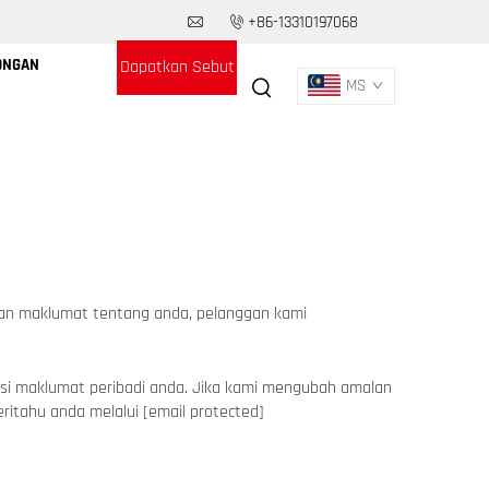
+86-13310197068
ONGAN
Dapatkan Sebut
MS
Harga
an maklumat tentang anda, pelanggan kami
si maklumat peribadi anda. Jika kami mengubah amalan
eritahu anda melalui
[email protected]