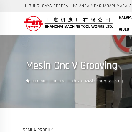
HUBUNGI SAYA SEGERA JIKA ANDA MENGHADAPI MASALA
HALAM
VIDEO
Mesin Cnc V Grooving
Halaman Utama
>
Produk
>
Mesin Cnc V Grooving
SEMUA PRODUK