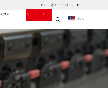
+86-13310197068
ONGAN
Dapatkan Sebut
MS
Harga