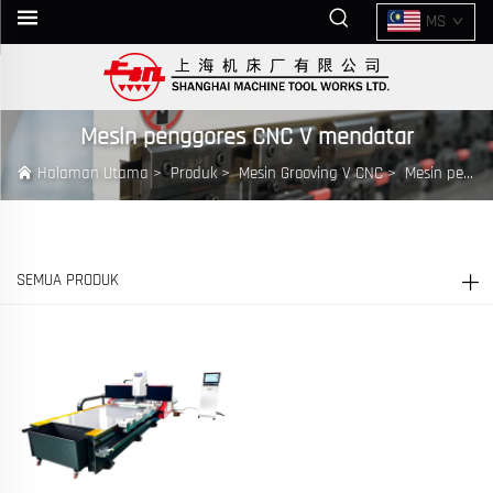
MS
Mesin penggores CNC V mendatar
Halaman Utama
>
Produk
>
Mesin Grooving V CNC
>
Mesin penggores CNC V mendatar
SEMUA PRODUK