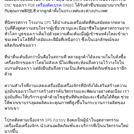
CNC ของเรา PSB
เครื่องดัดเบรค
DA66S ได้รับคำชื่นชมอย่างมากเกี่ยว
กับคุณภาพ和技术จากลูกค้าทั้งในประเทศและต่างประเทศ
ที่นิทรรศการ โรงงาน SPS ได้นำเสนอเครื่องดัดที่ทันสมัยหลากหลาย
รุ่นที่ดึงดูดความสนใจจากผู้เชี่ยวชาญและมืออาชีพในอุตสาหกรรมจาก
ทั่วโลก บูธของเราเต็มไปด้วยความตื่นเต้นเมื่อผู้เข้าชมหลั่งไหลเข้ามา
ชมเทคโนโลยีที่ล้ำสมัยและฝีมือที่เหนือกว่า ซึ่งเป็นเอกลักษณ์ของ
ผลิตภัณฑ์ของเรา
ที่น่าตื่นเต้นยิ่งกว่านั้นคือในสถานที่ หลายลูกค้าได้ลงนามในใบสั่งซื้อ
เครื่องจักรของเราโดยไม่ลังเล นี่ไม่เพียงสะท้อนถึงความไว้วางใจใน
แบรนด์ของเรา แต่ยังยืนยันถึงความเป็นเลิศของผลิตภัณฑ์ของเราอีก
ด้วย
ความสำเร็จที่งานแสดงเครื่องมือเครื่องจักรที่ปักกิ่งได้เสริมสร้างความ
มุ่งมั่นของเราในการสร้างสรรค์นวัตกรรมและพัฒนาอย่างต่อเนื่อง เรา
มุ่งมั่นที่จะให้บริการลูกค้าด้วยโซลูชันที่ทันสมัยและเชื่อถือได้ที่สุด ช่วย
ให้พวกเขาบรรลุผลผลิตและคุณภาพที่สูงขึ้นในกระบวนการผลิตของ
พวกเขา
โปรดติดตามเนื่องจาก SPS Factory ยังคงเป็นผู้นำในอุตสาหกรรม
เครื่องมือเครื่องจักร นำเสนอผลิตภัณฑ์และบริการที่เป็นนวัตกรรมใหม่
มากขึ้น