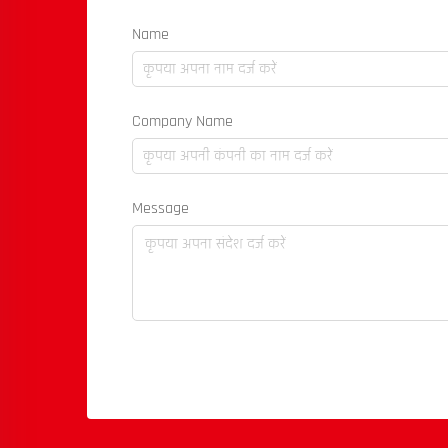
Name
Company Name
Message