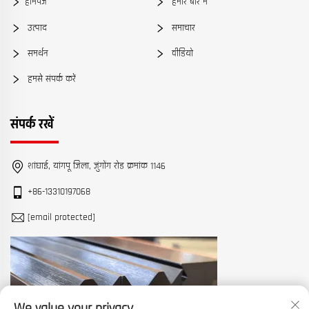
होमपेज
हमारे बारे में
उत्पाद
समाचार
समर्थन
वीडियो
हमसे संपर्क करें
संपर्क रखें
शांघाई, यांगपू जिला, ज़ुंगोंग रोड क्रमांक 1146
+86-13310197068
[email protected]
We value your privacy