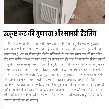
उत्कृष्ट कट की गुणवत्ता और सामग्री हैंडलिंग
चार्जिंग मशीन का कटिंग सिस्टम विभिन्न प्रकार के सामग्रियों पर अद्वितीय कट की गुणवत्ता
प्रदान करने के लिए डिज़ाइन किया गया है। सटीक-तलन ब्लेड्स को उच्च-ग्रेड टूल स्टील से
बनाया गया है और इसे विशेष हीट ट्रीटमेंट प्रक्रियाओं के द्वारा लंबे समय तक की सेवा जीवन
और संगत कटिंग प्रदर्शन का ध्यान रखते हुए बनाया गया है। ब्लेड गैप एजस्टमेंट सिस्टम सामग्री
के गुणों के आधार पर सूक्ष्म-समायोजन की अनुमति देता है, जो बर्स और किनारे की विकृति जैसी
सामान्य कटिंग खराबियों से बचने के लिए है। मशीन का दृढ़ फ़्रेम निर्माण कटिंग संचालन के
दौरान विस्फोट को कम करता है, जो सुधारे गए कट की गुणवत्ता और कम उपकरण पहन के
लिए योगदान देता है। सामग्री समर्थन सिस्टम में समायोजन योग्य अग्र बाहुओं और गेंद
स्थानांतरण इकाइयों को शामिल किया गया है जो सुचारु सामग्री संचालन को आसान बनाता है,
विशेष रूप से बड़ी छतों या प्लेटों को प्रसंस्करण करते समय। सटीक ब्लेड समायोजन, आदर्श
कटिंग कोण और स्थिर सामग्री समर्थन के संयोजन से स्वच्छ, वर्ग कट्स प्राप्त होते हैं जो कठोर
गुणवत्ता मानकों को पूरा करते हैं।