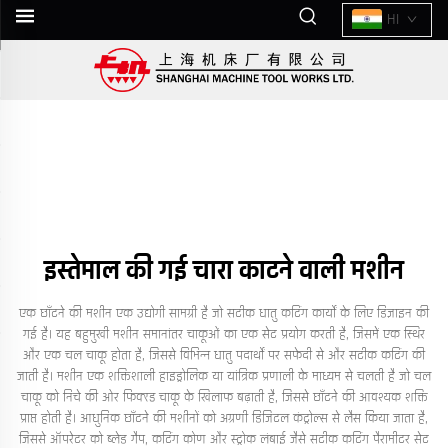
HI
इस्तेमाल की गई चारा काटने वाली मशीन
एक छाँटने की मशीन एक उद्योगी सामग्री है जो सटीक धातु कटिंग कार्यों के लिए डिज़ाइन की
गई है। यह बहुमुखी मशीन समानांतर चाकूओं का एक सेट प्रयोग करती है, जिसमें एक स्थिर
और एक चल चाकू होता है, जिससे विभिन्न धातु पदार्थों पर सफेदी से और सटीक कटिंग की
जाती है। मशीन एक शक्तिशाली हाइड्रोलिक या यांत्रिक प्रणाली के माध्यम से चलती है जो चल
चाकू को निचे की ओर फिक्स्ड चाकू के खिलाफ बढ़ाती है, जिससे छाँटने की आवश्यक शक्ति
प्राप्त होती है। आधुनिक छाँटने की मशीनों को अग्रणी डिजिटल कंट्रोल्स से लैस किया जाता है,
जिससे ऑपरेटर को ब्लेड गैप, कटिंग कोण और स्ट्रोक लंबाई जैसे सटीक कटिंग पैरामीटर सेट