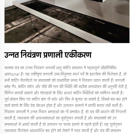
उन्नत नियंत्रण प्रणाली एकीकरण
चालक यंत्र का उन्नत नियंत्रण प्रणाली धातु कटिंग संचालन में महत्वपूर्ण प्रौद्योगिकीय
अग्रगamel है। यह एकीकृत प्रणाली उच्च-विपुलता स्पर्श पर्दे के इंटरफ़ेस की विशेषता है, जो
सभी कटिंग पैरामीटरों पर संचालकों को वास्तविक समय में नियंत्रण प्रदान करती है। प्रणाली
ब्लेड गैप, कटिंग कोण और पीछे की माप की स्थिति की सटीक समायोजन की अनुमति देती है,
विभिन्न सामग्री प्रकारों और मोटाइयों के लिए आदर्श कटिंग स्थितियों को यकीनन करती है।
पूर्व-प्रोग्राम किए गए कटिंग क्रम भी स्टोर और फिर से बुलाए जा सकते हैं, जिससे बार-बार होने
वाले कामों के लिए तेज सेटअप होता है और उत्पादन चलानों में संगति बनाए रखी जाती है।
नियंत्रण प्रणाली में उन्नत निदान क्षमताओं का भी समावेश है, जो यंत्र की प्रदर्शन की निगरानी
करती है, रखरखाव की आवश्यकताओं का पूर्वानुमान लगाती है और संचालकों को उन
समस्याओं से अलर्ट करती है जो उत्पादन पर प्रभाव डालने से पहले होती हैं। यह पूर्वानुमान
रखरखाव विशेषता अप्रत्याशित बंद होने को रोकने में मदद करती है और यंत्र की संचालन