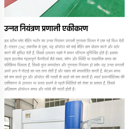
उन्नत नियंत्रण प्रणाली एकीकरण
इस स्टील प्लेट बेंडिंग मशीन का उन्नत नियंत्रण प्रणाली गुणवत्ता विरचन में एक नई दिशा देती
है। राजतन CNC तकनीक से युक्त, यह ऑपरेटर को कई बेंडिंग क्रम प्रोग्राम करने और स्टोर
करने की सुविधा देती है, जिससे उत्पादन चक्रों में समान परिणाम सुनिश्चित होते हैं। इसका
सहज इंटरफ़ेस महत्वपूर्ण पैरामीटर्स जैसे दबाव, कोण और स्थिति पर वास्तविक समय का
प्रतिक्रिया दिखाता है, जिससे तुरंत समायोजन और गुणवत्ता नियंत्रण हो सके। यह उन्नत प्रणाली
अपने आप में मोटाई का पता लगा लेती है और दबाव को समायोजित करती है, सेटअप समय
को कम करते हुए और ऑपरेटर की गलती के खतरे को कम करती है। स्मार्ट डायग्नॉस्टिक्स की
एकीकरण से उत्पादन पर प्रभाव डालने से पहले स्थितियों को रोका जा सकता है, जिससे
अधिकतम ऑपरेशन समय और भरोसे की गारंटी होती है।