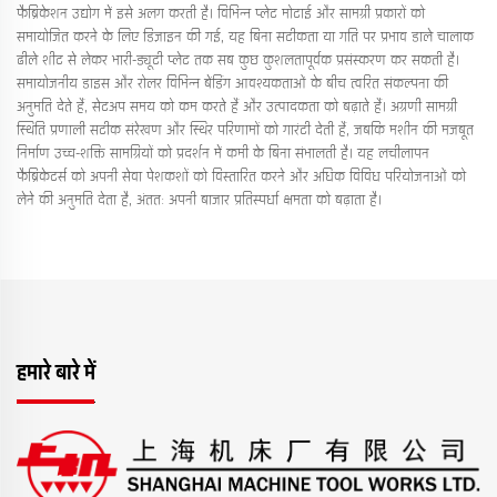
फैब्रिकेशन उद्योग में इसे अलग करती है। विभिन्न प्लेट मोटाई और सामग्री प्रकारों को
समायोजित करने के लिए डिज़ाइन की गई, यह बिना सटीकता या गति पर प्रभाव डाले चालाक
ढीले शीट से लेकर भारी-ड्यूटी प्लेट तक सब कुछ कुशलतापूर्वक प्रसंस्करण कर सकती है।
समायोजनीय डाइस और रोलर विभिन्न बेंडिंग आवश्यकताओं के बीच त्वरित संकल्पना की
अनुमति देते हैं, सेटअप समय को कम करते हैं और उत्पादकता को बढ़ाते हैं। अग्रणी सामग्री
स्थिति प्रणाली सटीक संरेखण और स्थिर परिणामों को गारंटी देती हैं, जबकि मशीन की मजबूत
निर्माण उच्च-शक्ति सामग्रियों को प्रदर्शन में कमी के बिना संभालती है। यह लचीलापन
फैब्रिकेटर्स को अपनी सेवा पेशकशों को विस्तारित करने और अधिक विविध परियोजनाओं को
लेने की अनुमति देता है, अंततः अपनी बाजार प्रतिस्पर्धा क्षमता को बढ़ाता है।
हमारे बारे में