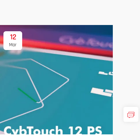
12
1
Mar
Ma